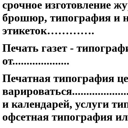
срочное изготовление жу
брошюр, типография и н
этикеток………….
Печать газет - типограф
от....................
Печатная типография ц
варироваться.................
и календарей, услуги ти
офсетная типография ил