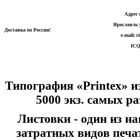
Адрес произ
Ярославль ул.
Доставка по России!
e-mail: rico-e
ICQ 498 3
Типография «Printex» и
5000 экз. самых р
Листовки - один из н
затратных видов печа