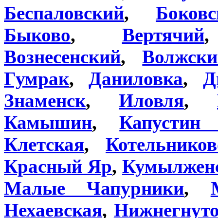
Беспаловский
,
Боковс
Быково
,
Вертячий
Вознесенский
,
Волжски
Гумрак
,
Даниловка
,
Д
Знаменск
,
Иловля
,
Камышин
,
Капустин
Клетская
,
Котельников
Красный Яр
,
Кумылжен
Малые Чапурники
,
Нехаевская
,
Нижнегнут