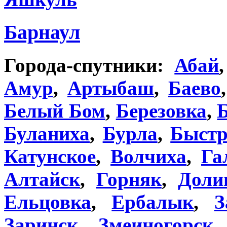
Барнаул
Города-спутники:
Абай
Амур
,
Артыбаш
,
Баево
Белый Бом
,
Березовка
,
Буланиха
,
Бурла
,
Быстр
Катунское
,
Волчиха
,
Га
Алтайск
,
Горняк
,
Доли
Ельцовка
,
Ербалык
,
З
Заринск
,
Змеиногорск