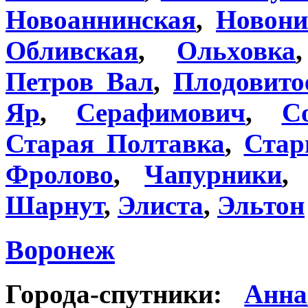
Новоаннинская
,
Новони
Обливская
,
Ольховка
Петров Вал
,
Плодовито
Яр
,
Серафимович
,
С
Старая Полтавка
,
Стар
Фролово
,
Чапурники
Шарнут
,
Элиста
,
Эльтон
Воронеж
Города-спутники:
Анна