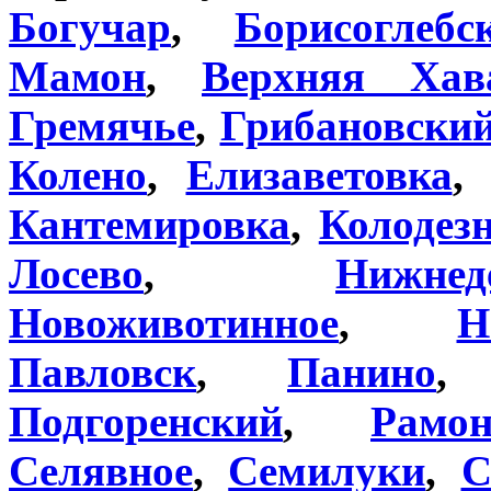
Богучар
,
Борисоглебс
Мамон
,
Верхняя Хав
Гремячье
,
Грибановски
Колено
,
Елизаветовка
,
Кантемировка
,
Колодез
Лосево
,
Нижнед
Новоживотинное
,
Н
Павловск
,
Панино
Подгоренский
,
Рамо
Селявное
,
Семилуки
,
С