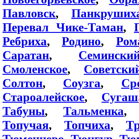
Павловск
,
Панкруших
Перевал Чике-Таман
,
Ребриха
,
Родино
,
Ром
Саратан
,
Семинск
Смоленское
,
Советски
Солтон
,
Соузга
,
Ср
Староалейское
,
Сугаш
Табуны
,
Тальменка
Топучая
,
Топчиха
,
Тр
Тюменцево
,
Тюнгур
,
Тю