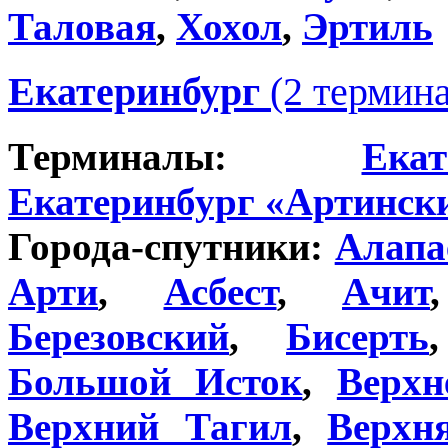
Таловая
,
Хохол
,
Эртиль
Екатеринбург
(2 термин
Терминалы:
Ека
Екатеринбург «Артинск
Города-спутники:
Алапа
Арти
,
Асбест
,
Ачит
Березовский
,
Бисерть
Большой Исток
,
Верхн
Верхний Тагил
,
Верх