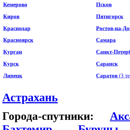
Кемерово
Псков
Киров
Пятигорск
Краснодар
Ростов-на-До
Красноярск
Самара
Курган
Санкт-Петер
Курск
Саранск
Липецк
Саратов
(3 т
Астрахань
Города-спутники:
Акс
Бахтемир
,
Буруны