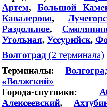
Артем
,
Большой Каме
Кавалерово
,
Лучегор
Раздольное
,
Смолянин
Угольная
,
Уссурийск
,
Фо
Волгоград
(2 терминала)
Терминалы:
Волгогр
«Волжский»
Города-спутники:
А
Алексеевский
,
Ахтуби