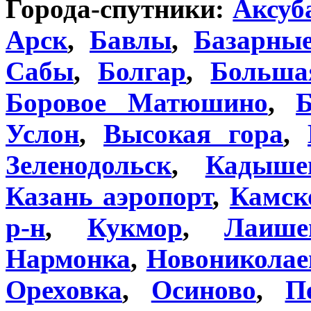
Города-спутники:
Аксуб
Арск
,
Бавлы
,
Базарны
Сабы
,
Болгар
,
Больша
Боровое Матюшино
,
Б
Услон
,
Высокая гора
,
Зеленодольск
,
Кадыше
Казань аэропорт
,
Камск
р-н
,
Кукмор
,
Лаише
Нармонка
,
Новониколае
Ореховка
,
Осиново
,
П