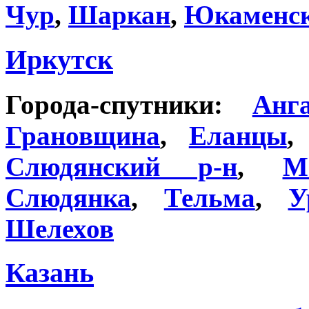
Чур
,
Шаркан
,
Юкаменск
Иркутск
Города-спутники:
Анг
Грановщина
,
Еланцы
Слюдянский р-н
,
М
Слюдянка
,
Тельма
,
У
Шелехов
Казань