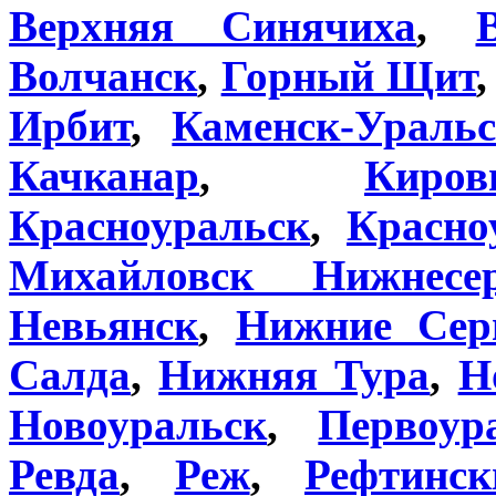
Верхняя Синячиха
,
Волчанск
,
Горный Щит
Ирбит
,
Каменск-Ураль
Качканар
,
Киров
Красноуральск
,
Красно
Михайловск Нижнесе
Невьянск
,
Нижние Сер
Салда
,
Нижняя Тура
,
Н
Новоуральск
,
Первоур
Ревда
,
Реж
,
Рефтинск