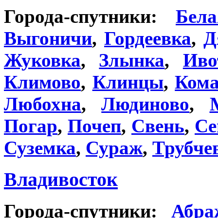
Города-спутники:
Бел
Выгоничи
,
Гордеевка
,
Д
Жуковка
,
Злынка
,
Иво
Климово
,
Клинцы
,
Ком
Любохна
,
Людиново
,
Погар
,
Почеп
,
Свень
,
Се
Суземка
,
Сураж
,
Трубче
Владивосток
Города-спутники:
Абра