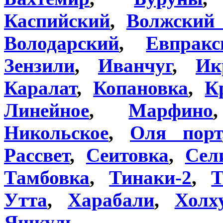
Каспийский
,
Волжский 
Володарский
,
Евпракс
Зензили
,
Иванчуг
,
Ик
Каралат
,
Копановка
,
К
Линейное
,
Марфино
Никольское
,
Оля порт
Рассвет
,
Сеитовка
,
Сел
Тамбовка
,
Тинаки-2
,
Т
Утта
,
Харабали
,
Холх
Яшкуль