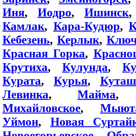
Иня
,
Иодро
,
Ишинск
Камлак
,
Кара-Кудюр
,
К
Кебезень
,
Керлык
,
Клю
Красная Горка
,
Красно
Крутиха
,
Кулунда
,
К
Курата
,
Курья
,
Кута
Левинка
,
Майма
Михайловское
,
Мыют
Уймон
,
Новая Суртай
Новоегорьевское
,
Обра