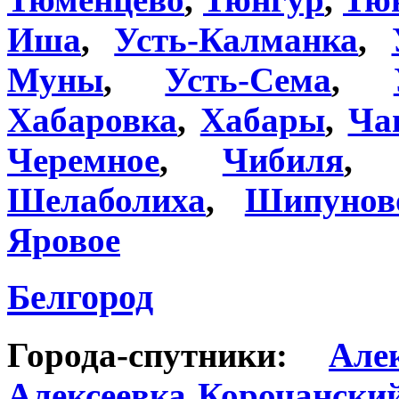
Иша
,
Усть-Калманка
,
Муны
,
Усть-Сема
,
Хабаровка
,
Хабары
,
Ча
Черемное
,
Чибиля
Шелаболиха
,
Шипунов
Яровое
Белгород
Города-спутники:
Але
Алексеевка Корочанский