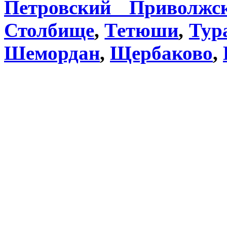
Петровский Приволжс
Столбище
,
Тетюши
,
Тур
Шемордан
,
Щербаково
,