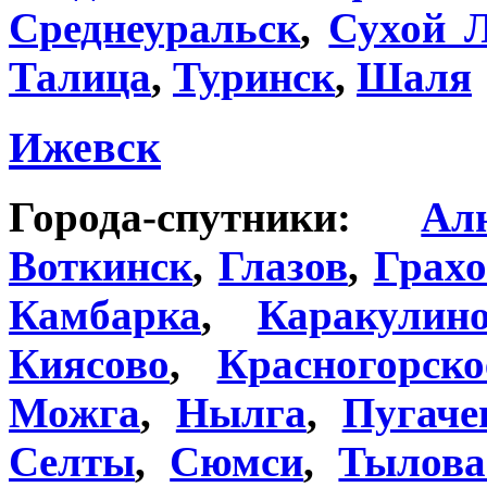
Среднеуральск
,
Сухой Л
Талица
,
Туринск
,
Шаля
Ижевск
Города-спутники:
Ал
Воткинск
,
Глазов
,
Грахо
Камбарка
,
Каракулин
Киясово
,
Красногорско
Можга
,
Нылга
,
Пугаче
Селты
,
Сюмси
,
Тылова