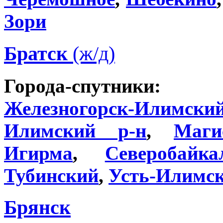
Зори
Братск
(ж/д)
Города-спутники
Железногорск-Илимски
Илимский р-н
,
Маги
Игирма
,
Северобайка
Тубинский
,
Усть-Илимс
Брянск