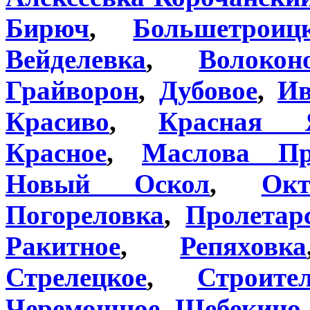
Бирюч
,
Большетроиц
Вейделевка
,
Волокон
Грайворон
,
Дубовое
,
Ив
Красиво
,
Красная 
Красное
,
Маслова Пр
Новый Оскол
,
Окт
Погореловка
,
Пролетар
Ракитное
,
Репяховка
Стрелецкое
,
Строите
Черемошное
,
Шебекино