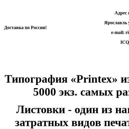
Адрес произ
Ярославль ул.
Доставка по России!
e-mail: rico-e
ICQ 498 3
Типография «Printex» и
5000 экз. самых р
Листовки - один из н
затратных видов печа