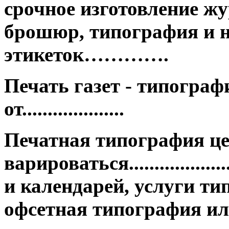
срочное изготовление жу
брошюр, типография и н
этикеток………….
Печать газет - типограф
от....................
Печатная типография ц
варироваться.................
и календарей, услуги ти
офсетная типография ил