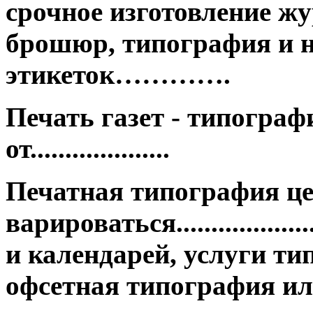
срочное изготовление жу
брошюр, типография и н
этикеток………….
Печать газет - типограф
от....................
Печатная типография ц
варироваться.................
и календарей, услуги ти
офсетная типография ил