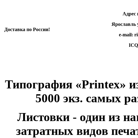
Адрес произ
Ярославль ул.
Доставка по России!
e-mail: rico-e
ICQ 498 3
Типография «Printex» и
5000 экз. самых р
Листовки - один из н
затратных видов печа