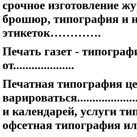
срочное изготовление жу
брошюр, типография и н
этикеток………….
Печать газет - типограф
от....................
Печатная типография ц
варироваться.................
и календарей, услуги ти
офсетная типография ил