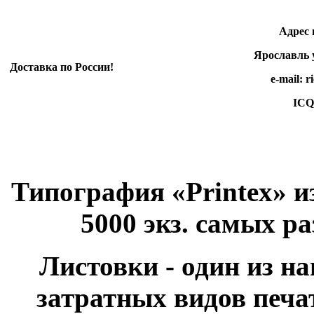
Адрес произ
Ярославль ул.
Доставка по России!
e-mail: rico-e
ICQ 498 3
Типография «Printex» и
5000 экз. самых р
Листовки - один из н
затратных видов печа