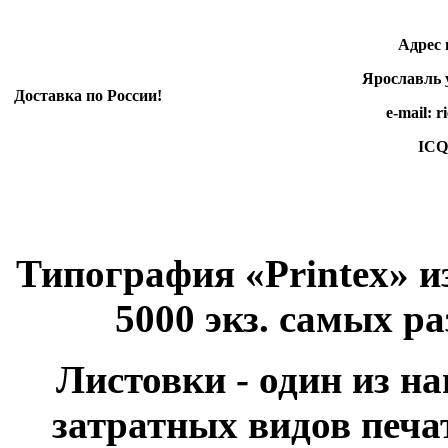
Адрес произ
Ярославль ул.
Доставка по России!
e-mail: rico-e
ICQ 498 3
Типография «Printex» и
5000 экз. самых р
Листовки - один из н
затратных видов печа