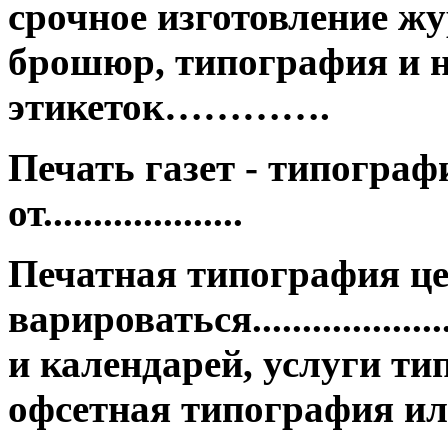
срочное изготовление жу
брошюр, типография и н
этикеток………….
Печать газет - типограф
от....................
Печатная типография ц
варироваться.................
и календарей, услуги ти
офсетная типография ил