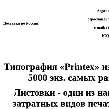
Адрес произ
Ярославль ул.
Доставка по России!
e-mail: rico-e
ICQ 498 3
Типография «Printex» и
5000 экз. самых р
Листовки - один из н
затратных видов печа