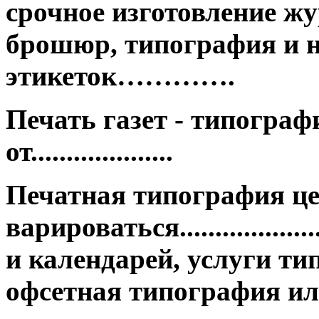
срочное изготовление жу
брошюр, типография и н
этикеток………….
Печать газет - типограф
от....................
Печатная типография ц
варироваться.................
и календарей, услуги ти
офсетная типография ил