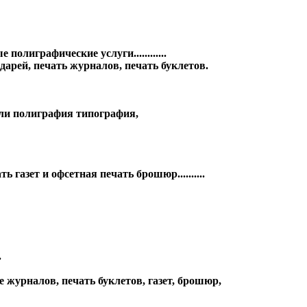
олиграфические услуги............
арей, печать журналов, печать буклетов.
или полиграфия типография,
азет и офсетная печать брошюр..........
.
 журналов, печать буклетов, газет, брошюр,