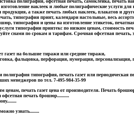
истовка полиграфия, офсетная печать, самоклейка, печать н
зготовление наклеек и любые полиграфические услуги для нас н
родукция, а также печать любых наклеек, плакатов и другой 
ать, типография принт, календари настольные, весь ассорт
ошюр, типография и цены на изготовление этикеток, печатна
услуги типографии принтекс по низким ценам, стоимость печа
осуйте снами по срокам и тарифам. Срочная офсетная печать, 
т газет на большие тиражи или средние тиражи,
говка, фальцовка, перфорация, нумерация, персонализация, г
 полиграфия типография, печать газет или периодическая печ
ших менеджеров по тел. 7-495-984-35-99
ким ценам, печать газет цена от производителя. Печать бро
фсетная печать брошюр..........
........
жно узнать........