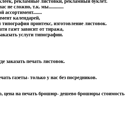
аклеек, рекламные листовки, рекламный буклет.
е сложно, т.к. мы............
ассортимент.......
имент календарей,
я типография принтекс, изготовление листовок.
ти газет зависит от тиража,
заказать услуги типографии.
де заказать печать листовок.
ать газеты- только у нас без посредников.
шюр, цена на печать брошюр- дешево брошюры стоимость