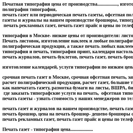
Печатная типография цена от производства................., 
полиграфия типография,
печать газет или периодическая печать газеты, офсетная поли
газеты и журналы на нашем производстве
брошюры, типогра
печать рекламных газет, печать газет прайс и цены по телеф
типография в Москве- низкие цены от производителя: лист
Печать листовок, изготовление наклеек и любые полиграфически
полиграфическая продукция, а также печать любых наклеек
типография и печать, типография принт, календари настоль
печать журналов, печать буклетов, печать газет, печать б
изготовление календарей, услуги типографии по низким цена
срочная печать газет в Москве, срочная офсетная печать, за
расчет полиграфической продукции, расчет газет, большие 
как напечатать газету, размотка бумаги на листы, ВШРА, би
где заказать типографские услуги на печать, офсетная тип
печать газеты - узнать стоимость у наших менеджеров по тел
печать газет и журналов на нашем производстве, печать газет и 
печать брошюр, цена на печать брошюр- дешево брошюры стои
печать рекламных газет, печать газет прайс и цены по телефону
Печать газет - типография цена...................