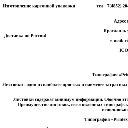
Изготовление картонной упаковки
тел.+7(4852) 20-81
Адрес произ
Ярославль ул.
Доставка по России!
e-mail: rico-e
ICQ 498 3
Типография «Prin
Листовки - один из наиболее простых и наименее затратны
Листовки содержат минимум информации. Обычно это 
Преимущество листовок, изготовленных типографски
использован
Типография «Printex