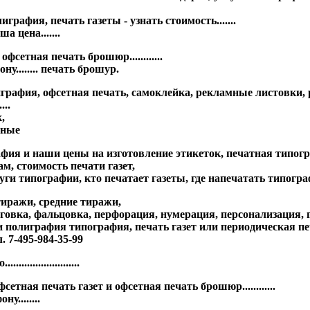
графия, печать газеты - узнать стоимость.......
 цена.......
етная печать брошюр............
у........ печать брошур.
играфия, офсетная печать, самоклейка, рекламные листовки,
...
,
ьные
фия и наши цены на изготовление этикеток, печатная типогр
м, стоимость печати газет,
луги типографии, кто печатает газеты, где напечатать типогр
тиражи, средние тиражи,
говка, фальцовка, перфорация, нумерация, персонализация, г
ли полиграфия типография,
печать газет или периодическая п
. 7-495-984-35-99
...................
ная печать газет и офсетная печать брошюр............
у........