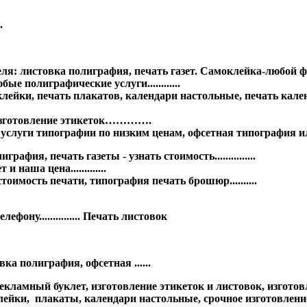
.
еля: листовка полиграфия, печать газет. Самоклейка-любой 
ые полиграфические услуги............
йки, печать плакатов, календари настольные, печать календ
а изготовление этикеток………….
 услуги типографии по низким ценам, офсетная типография ил
афия, печать газеты - узнать стоимость...............
наша цена.............
имость печати, типография печать брошюр..........
ону............... Печать листовок
а полиграфия, офсетная ......
ламный буклет, изготовление этикеток и листовок, изготовле
ейки, плакаты, календари настольные, срочное изготовление