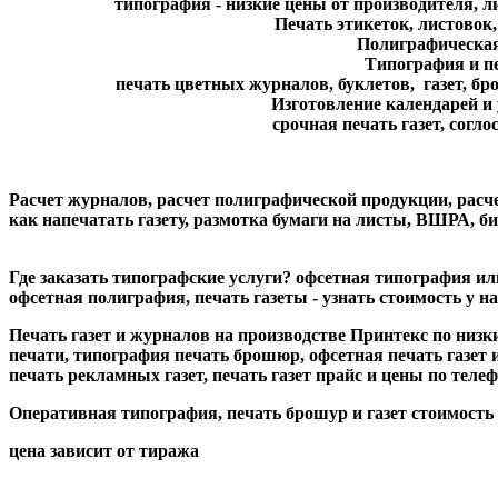
типография - низкие цены от производителя, л
Печать этикеток, листовок, и
Полиграфическая п
Типография и печ
печать цветных журналов, буклетов, газет, бр
Изготовление календарей и 
срочная печать газет, согл
Расчет журналов, расчет полиграфической продукции, расче
как напечатать газету, размотка бумаги на листы, ВШРА, би
Где заказать типографские услуги? офсетная типография или
офсетная полиграфия, печать газеты - узнать стоимость у на
Печать газет и журналов на производстве Принтекс по низ
печати, типография печать брошюр, офсетная печать газет и о
печать рекламных газет, печать газет прайс и цены по телефону
Оперативная типография, печать брошур и газет стоимость мо
цена зависит от тиража