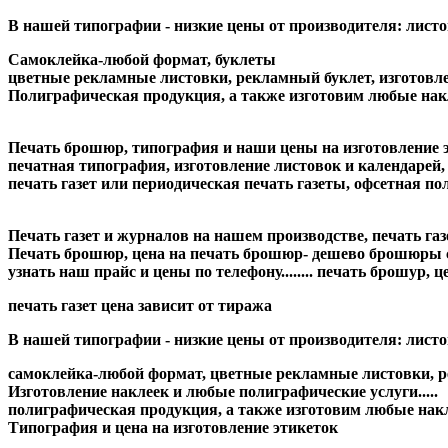
В нашей типографии - низкие цены от производителя: листо
Самоклейка-любой формат, буклеты
цветные рекламные листовки, рекламный буклет, изготовление
Полиграфическая продукция, а также изготовим любые накле
Печать брошюр, типография и наши цены на изготовление э
печатная типография, изготовление листовок и календарей
печать газет или периодическая печать газеты, офсетная полиг
Печать газет и журналов на нашем производстве, печать газет и
Печать брошюр, цена на печать брошюр- дешево брошюры сто
узнать наш прайс и цены по телефону........ печать брошур, ц
печать газет цена зависит от тиража
В нашей типографии - низкие цены от производителя: листовк
самоклейка-любой формат, цветные рекламные листовки, ре
Изготовление наклеек и любые полиграфические услуги.....
полиграфическая продукция, а также изготовим любые накл
Типография и цена на изготовление этикеток