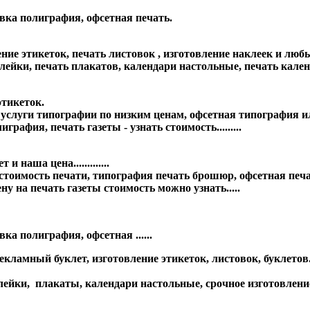
вка полиграфия, офсетная печать.
 этикеток, печать листовок , изготовление наклеек и любые п
йки, печать плакатов, календари настольные, печать календ
тикеток.
, услуги типографии по низким ценам, офсетная типография 
рафия, печать газеты - узнать стоимость.........
 наша цена.............
имость печати, типография печать брошюр, офсетная печать г
ену на печать газеты стоимость можно узнать.....
а полиграфия, офсетная ......
кламный буклет, изготовление этикеток, листовок, буклетов
ейки, плакаты, календари настольные, срочное изготовление