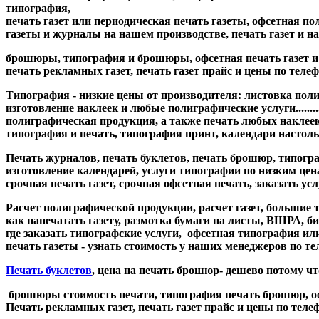
типография,
печать газет или периодическая печать газеты, офсетная поли
газеты и журналы на нашем производстве, печать газет и наша
брошюры, типография и брошюры, офсетная печать газет и офс
печать рекламных газет, печать газет прайс и цены по телефон
Типография - низкие цены от производителя
: листовка пол
изготовление наклеек и любые полиграфические услуги.........
полиграфическая продукция, а также печать любых наклеек
типография и печать, типография принт, календари настол
Печать журналов, печать буклетов, печать брошюр, типогра
изготовление календарей, услуги типографии по низким цена
срочная печать газет, срочная офсетная печать, заказать ус
Расчет полиграфической продукции, расчет газет, большие 
как напечатать газету, размотка бумаги на листы, ВШРА, би
где заказать типографские услуги, офсетная типография и
печать газеты - узнать стоимость у наших менеджеров по тел
Печать буклетов
, цена на печать брошюр- дешево потому что........
брошюры стоимость печати, типография печать брошюр, офсет
Печать рекламных газет, печать газет прайс и цены по телефон