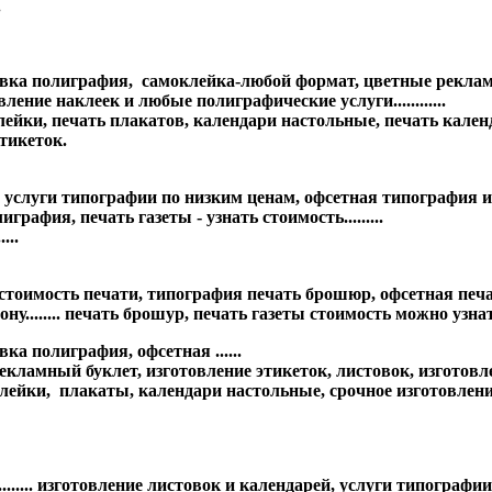
.
товка полиграфия, самоклейка-любой формат, цветные рекла
ение наклеек и любые полиграфические услуги............
йки, печать плакатов, календари настольные, печать календ
тикеток.
, услуги типографии по низким ценам, офсетная типография 
рафия, печать газеты - узнать стоимость.........
...
имость печати, типография печать брошюр, офсетная печать г
у........ печать брошур, печать газеты стоимость можно узнать
а полиграфия, офсетная ......
амный буклет, изготовление этикеток, листовок, изготовление
ейки, плакаты, календари настольные, срочное изготовлени
............ изготовление листовок и календарей, услуги типог