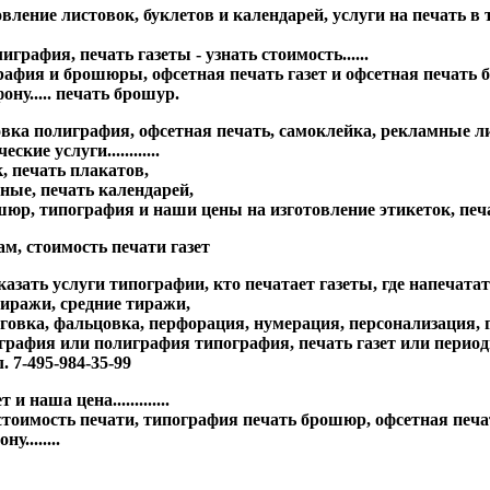
изготовление листовок, буклетов и календарей, услуги на печат
графия, печать газеты - узнать стоимость......
фия и брошюры, офсетная печать газет и офсетная печать брош
ону..... печать брошур.
овка полиграфия, офсетная печать, самоклейка, рекламные л
е услуги............
, печать плакатов,
ные, печать календарей,
рошюр, типография и наши цены на изготовление этикеток, пе
м, стоимость печати газет
казать услуги типографии, кто печатает газеты, где напечата
тиражи, средние тиражи,
говка, фальцовка, перфорация, нумерация, персонализация, г
ография или полиграфия типография, печать газет или период
. 7-495-984-35-99
наша цена.............
мость печати, типография печать брошюр, офсетная печать га
........