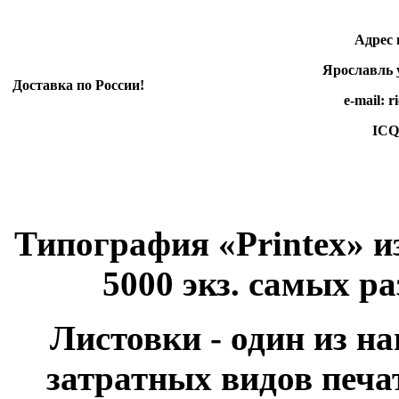
Адрес произ
Ярославль ул.
Доставка по России!
e-mail: rico-e
ICQ 498 3
Типография «Printex» и
5000 экз. самых р
Листовки - один из н
затратных видов печа