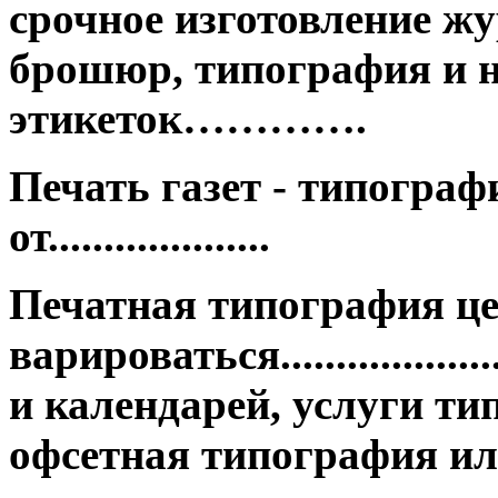
срочное изготовление жу
брошюр, типография и н
этикеток………….
Печать газет - типограф
от....................
Печатная типография ц
варироваться.................
и календарей, услуги ти
офсетная типография ил