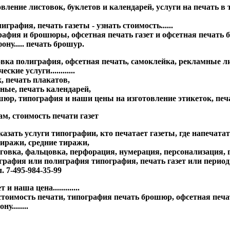
изготовление листовок, буклетов и календарей, услуги на печат
графия, печать газеты - узнать стоимость......
фия и брошюры, офсетная печать газет и офсетная печать брош
ону..... печать брошур.
овка полиграфия, офсетная печать, самоклейка, рекламные л
е услуги............
, печать плакатов,
ные, печать календарей,
рошюр, типография и наши цены на изготовление этикеток, пе
м, стоимость печати газет
казать услуги типографии, кто печатает газеты, где напечата
тиражи, средние тиражи,
говка, фальцовка, перфорация, нумерация, персонализация, г
ография или полиграфия типография, печать газет или период
. 7-495-984-35-99
наша цена.............
мость печати, типография печать брошюр, офсетная печать га
........