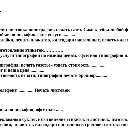
.
еля: листовка полиграфия, печать газет. Самоклейка-любой 
ые полиграфические услуги............
йки, печать плакатов, календари настольные, печать календ
а изготовление этикеток………….
 услуги типографии по низким ценам, офсетная типография ил
афия, печать газеты - узнать стоимость...............
наша цена.............
имость печати, типография печать брошюр..........
ону............... Печать листовок
а полиграфия, офсетная ......
ламный буклет, изготовление этикеток и листовок, изготовле
ейки, плакаты, календари настольные, срочное изготовление