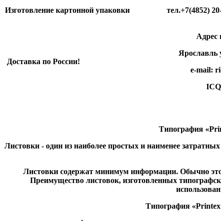
Изготовление картонной упаковки
тел.+7(4852) 20-81
Адрес произ
Ярославль ул.
Доставка по России!
e-mail: rico-e
ICQ 498 3
Типография «Prin
Листовки - один из наиболее простых и наименее затратны
Листовки содержат минимум информации. Обычно это 
Преимущество листовок, изготовленных типографски
использован
Типография «Printex