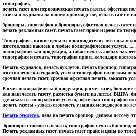
типография,
печать газет или периодическая печать газеты, офсетная поли
газеты и журналы на нашем производстве, печать газет и наша
брошюры, типография и брошюры, офсетная печать газет и офс
печать рекламных газет, печать газет прайс и цены по телефон
Типография - низкие цены от производителя
: листовка пол
изготовление наклеек и любые полиграфические услуги.........
полиграфическая продукция, а также печать любых наклеек
типография и печать, типография принт, календари настол
Печать журналов, печать буклетов, печать брошюр, типогра
изготовление календарей, услуги типографии по низким цена
срочная печать газет, срочная офсетная печать, заказать ус
Расчет полиграфической продукции, расчет газет, большие 
как напечатать газету, размотка бумаги на листы, ВШРА, би
где заказать типографские услуги, офсетная типография и
печать газеты - узнать стоимость у наших менеджеров по тел
Печать буклетов
, цена на печать брошюр- дешево потому что........
брошюры стоимость печати, типография печать брошюр, офсет
Печать рекламных газет, печать газет прайс и цены по телефон