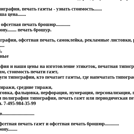
графия, печать газеты - узнать стоимость.......
 цена.......
етная печать брошюр............
у........ печать брошур.
играфия, офсетная печать, самоклейка, рекламные листовки,
...
,
ьные
фия и наши цены на изготовление этикеток, печатная типогр
м, стоимость печати газет,
луги типографии, кто печатает газеты, где напечатать типогр
тиражи, средние тиражи,
говка, фальцовка, перфорация, нумерация, персонализация, г
ли полиграфия типография,
печать газет или периодическая п
. 7-495-984-35-99
...................
ная печать газет и офсетная печать брошюр............
у........