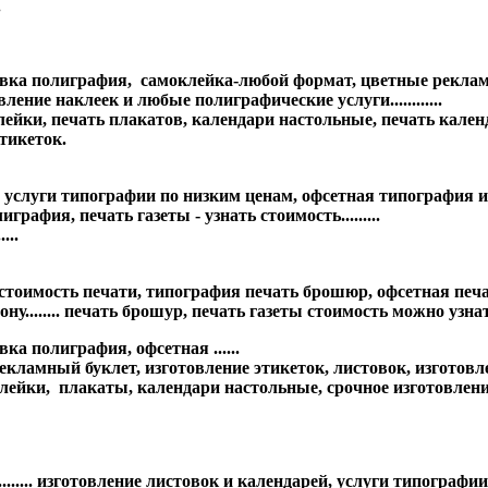
.
товка полиграфия, самоклейка-любой формат, цветные рекла
ение наклеек и любые полиграфические услуги............
йки, печать плакатов, календари настольные, печать календ
тикеток.
, услуги типографии по низким ценам, офсетная типография 
рафия, печать газеты - узнать стоимость.........
...
имость печати, типография печать брошюр, офсетная печать г
у........ печать брошур, печать газеты стоимость можно узнать
а полиграфия, офсетная ......
амный буклет, изготовление этикеток, листовок, изготовление
ейки, плакаты, календари настольные, срочное изготовлени
............ изготовление листовок и календарей, услуги типог