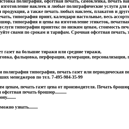
истовка полиграфия, офсетная печать, самоклейка, печать н
зготовление наклеек и любые полиграфические услуги для нас н
родукция, а также печать любых наклеек, плакатов и другой 
ать, типография принт, календари настольные, весь ассорт
ошюр, типография и цены на изготовление этикеток, печатна
услуги типографии принтекс по низким ценам, стоимость печа
осуйте снами по срокам и тарифам. Срочная офсетная печать, 
т газет на большие тиражи или средние тиражи,
говка, фальцовка, перфорация, нумерация, персонализация, г
 полиграфия типография, печать газет или периодическая печ
ших менеджеров по тел. 7-495-984-35-99
ким ценам, печать газет цена от производителя. Печать бро
фсетная печать брошюр..........
........
жно узнать........