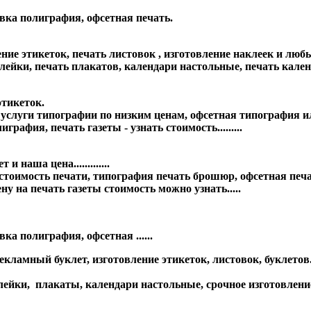
вка полиграфия, офсетная печать.
 этикеток, печать листовок , изготовление наклеек и любые п
йки, печать плакатов, календари настольные, печать календ
тикеток.
, услуги типографии по низким ценам, офсетная типография 
рафия, печать газеты - узнать стоимость.........
 наша цена.............
имость печати, типография печать брошюр, офсетная печать г
ену на печать газеты стоимость можно узнать.....
а полиграфия, офсетная ......
кламный буклет, изготовление этикеток, листовок, буклетов
ейки, плакаты, календари настольные, срочное изготовление