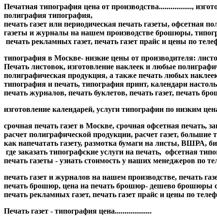
Печатная типография цена от производства................., 
полиграфия типография,
печать газет или периодическая печать газеты, офсетная поли
газеты и журналы на нашем производстве
брошюры, типогра
печать рекламных газет, печать газет прайс и цены по телеф
типография в Москве- низкие цены от производителя: лист
Печать листовок, изготовление наклеек и любые полиграфически
полиграфическая продукция, а также печать любых наклеек
типография и печать, типография принт, календари настоль
печать журналов, печать буклетов, печать газет, печать б
изготовление календарей, услуги типографии по низким цена
срочная печать газет в Москве, срочная офсетная печать, за
расчет полиграфической продукции, расчет газет, большие 
как напечатать газету, размотка бумаги на листы, ВШРА, би
где заказать типографские услуги на печать, офсетная тип
печать газеты - узнать стоимость у наших менеджеров по тел
печать газет и журналов на нашем производстве, печать газет и 
печать брошюр, цена на печать брошюр- дешево брошюры стои
печать рекламных газет, печать газет прайс и цены по телефону
Печать газет - типография цена...................