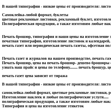
В нашей типографии - низкие цены от производителя: листо
Самоклейка-любой формат, буклеты
цветные рекламные листовки, рекламный буклет, изготовление
Полиграфическая продукция, а также изготовим любые накле
Печать брошюр, типография и наши цены на изготовление э
печатная типография, изготовление листовок и календарей
печать газет или периодическая печать газеты, офсетная полиг
Печать газет и журналов на нашем производстве, печать газет и
Печать брошюр, цена на печать брошюр- дешево брошюры сто
узнать наш прайс и цены по телефону........ печать брошур, ц
печать газет цена зависит от тиража
В нашей типографии - низкие цены от производителя: листовк
самоклейка-любой формат, цветные рекламные листовки, ре
Изготовление наклеек и любые полиграфические услуги.....
полиграфическая продукция, а также изготовим любые накл
Типография и цена на изготовление этикеток