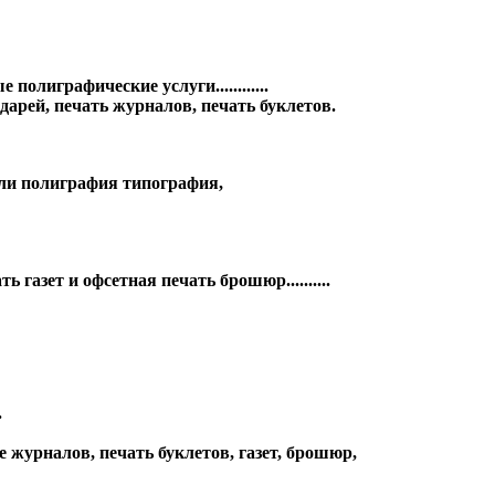
олиграфические услуги............
арей, печать журналов, печать буклетов.
или полиграфия типография,
азет и офсетная печать брошюр..........
.
 журналов, печать буклетов, газет, брошюр,