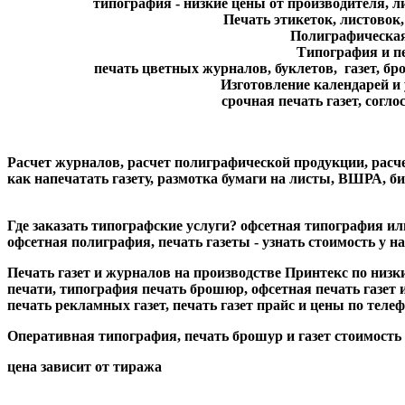
типография - низкие цены от производителя, л
Печать этикеток, листовок, и
Полиграфическая п
Типография и печ
печать цветных журналов, буклетов, газет, бр
Изготовление календарей и 
срочная печать газет, согл
Расчет журналов, расчет полиграфической продукции, расче
как напечатать газету, размотка бумаги на листы, ВШРА, би
Где заказать типографские услуги? офсетная типография или
офсетная полиграфия, печать газеты - узнать стоимость у на
Печать газет и журналов на производстве Принтекс по низ
печати, типография печать брошюр, офсетная печать газет и о
печать рекламных газет, печать газет прайс и цены по телефону
Оперативная типография, печать брошур и газет стоимость мо
цена зависит от тиража